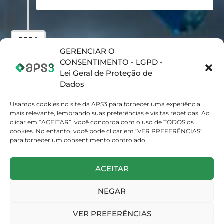
2024
GERENCIAR O
CONSENTIMENTO - LGPD -
Lei Geral de Proteção de
2024
Dados
"Highest Achievement % of
Usamos cookies no site da APS3 para fornecer uma experiência
Target" e "Competitive Win
mais relevante, lembrando suas preferências e visitas repetidas. Ao
Opcenter APS"
clicar em “ACEITAR”, você concorda com o uso de TODOS os
cookies. No entanto, você pode clicar em "VER PREFERÊNCIAS"
para fornecer um consentimento controlado.
ACEITAR
2025
NEGAR
Melhor programa de
marketing da América do Sul
VER PREFERÊNCIAS