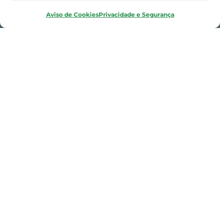
Aviso de Cookies
Privacidade e Segurança
O que
Oferecemos​
Oferecemos a combinação ideal de softwares
de ponta e serviços especializados.
Com foco no cliente, nossa equipe irá moldar
as soluções de digitalização da Siemens às
suas necessidades. Entendemos seu
contexto e queremos maximizar o valor em
sua indústria.