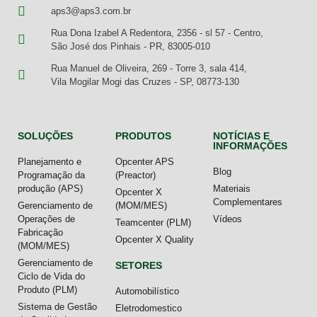
aps3@aps3.com.br
Rua Dona Izabel A Redentora, 2356 - sl 57 - Centro,
São José dos Pinhais - PR, 83005-010
Rua Manuel de Oliveira, 269 - Torre 3, sala 414,
Vila Mogilar Mogi das Cruzes - SP, 08773-130
SOLUÇÕES
PRODUTOS
NOTÍCIAS E
INFORMAÇÕES
Planejamento e
Opcenter APS
Blog
Programação da
(Preactor)
produção (APS)
Materiais
Opcenter X
Complementares
Gerenciamento de
(MOM/MES)
Operações de
Vídeos
Teamcenter (PLM)
Fabricação
Opcenter X Quality
(MOM/MES)
Gerenciamento de
SETORES
Ciclo de Vida do
Produto (PLM)
Automobilístico
Sistema de Gestão
Eletrodomestico