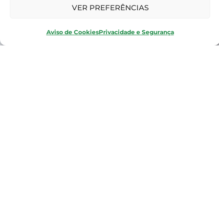
VER PREFERÊNCIAS
Aviso de Cookies
Privacidade e Segurança
Faça um
tour
pelo
Opcenter APS
Planning
Visão de Materiais
Análise
Visão de Capacidades
Liberação para a Abertura de Ordens