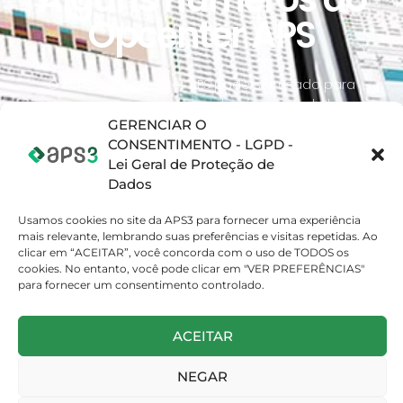
Opcenter APS
O software Opcenter APS pode ser usado para
planejamento estratégico da produção de longo
prazo (meses e anos),
GERENCIAR O
planejamento tático da produção de médio prazo
CONSENTIMENTO - LGPD -
(semanas) e para sequenciamento / programação
Lei Geral de Proteção de
detalhados da produção.
Dados
Usamos cookies no site da APS3 para fornecer uma experiência
mais relevante, lembrando suas preferências e visitas repetidas. Ao
91
%
clicar em “ACEITAR”, você concorda com o uso de TODOS os
cookies. No entanto, você pode clicar em "VER PREFERÊNCIAS"
para fornecer um consentimento controlado.
de redução no tempo para programação
ACEITAR
NEGAR