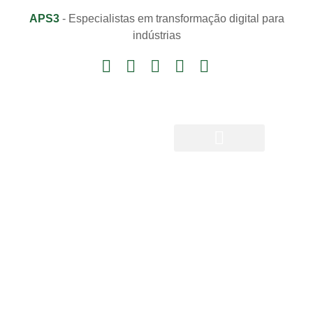
APS3
- Especialistas em transformação digital para
indústrias
Notícias e Informações
Área do Cliente