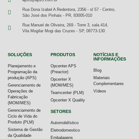
Rua Dona Izabel A Redentora, 2356 - sl 57 - Centro,
São José dos Pinhais - PR, 83005-010
Rua Manuel de Oliveira, 269 - Torre 3, sala 414,
Vila Mogilar Mogi das Cruzes - SP, 08773-130
SOLUÇÕES
PRODUTOS
NOTÍCIAS E
INFORMAÇÕES
Planejamento e
Opcenter APS
Blog
Programação da
(Preactor)
produção (APS)
Materiais
Opcenter X
Complementares
Gerenciamento de
(MOM/MES)
Operações de
Vídeos
Teamcenter (PLM)
Fabricação
Opcenter X Quality
(MOM/MES)
Gerenciamento de
SETORES
Ciclo de Vida do
Produto (PLM)
Automobilístico
Sistema de Gestão
Eletrodomestico
da Qualidade
Embalagens