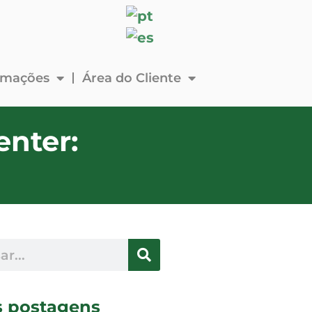
ormações
Área do Cliente
nter:
s postagens