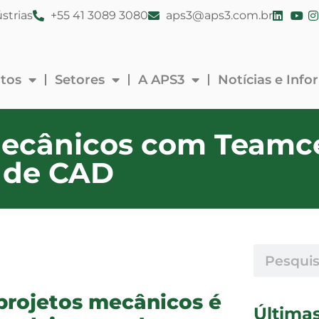
strias
+55 41 3089 3080
aps3@aps3.com.br
tos
Setores
A APS3
Notícias e Inf
Mecânicos com Teamce
 de CAD
projetos mecânicos é
Última