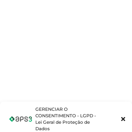
Rua Dona Izabel A Redentora, 2356 - sl 57 -
Centro, São José dos Pinhais - PR, 83005-010
Rua Manuel de Oliveira, 269 - Torre 3, sala 414,
Vila Mogilar Mogi das Cruzes - SP, 08773-130
SOLUÇÕES
PRODUTOS
NOTÍCIAS E
INFORMAÇÕES
Planejamento e
Opcenter APS
Blog
Programação da
(Preactor)
produção (APS)
Materiais
Opcenter X
Complementares
Gerenciamento
(MOM/MES)
de Operações de
Vídeos
Teamcenter
Fabricação
(PLM)
(MOM/MES)
Opcenter X
Gerenciamento
Quality
de Ciclo de Vida
do Produto (PML)
SETORES
GERENCIAR O
Sistema de
CONSENTIMENTO - LGPD -
Atomobilístico
Gestão da
Lei Geral de Proteção de
Qualidade (QMS)
Eletrodomestico
Dados