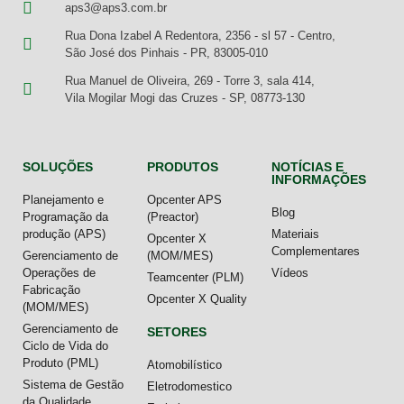
aps3@aps3.com.br
Rua Dona Izabel A Redentora, 2356 - sl 57 - Centro,
São José dos Pinhais - PR, 83005-010
Rua Manuel de Oliveira, 269 - Torre 3, sala 414,
Vila Mogilar Mogi das Cruzes - SP, 08773-130
SOLUÇÕES
PRODUTOS
NOTÍCIAS E
INFORMAÇÕES
Planejamento e
Opcenter APS
Blog
Programação da
(Preactor)
produção (APS)
Materiais
Opcenter X
Complementares
Gerenciamento de
(MOM/MES)
Operações de
Vídeos
Teamcenter (PLM)
Fabricação
Opcenter X Quality
(MOM/MES)
Gerenciamento de
SETORES
Ciclo de Vida do
Produto (PML)
Atomobilístico
Sistema de Gestão
Eletrodomestico
da Qualidade