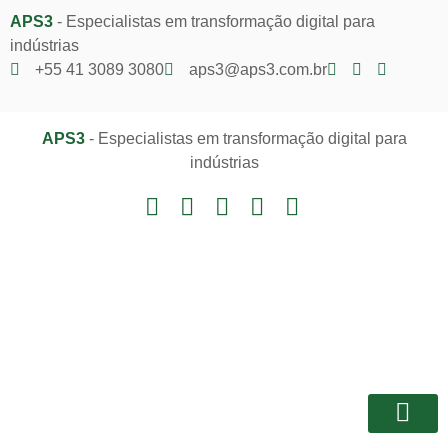
APS3
- Especialistas em transformação digital para
indústrias
+55 41 3089 3080
aps3@aps3.com.br
APS3
- Especialistas em transformação digital para
indústrias
Notícias e I
Área do Client