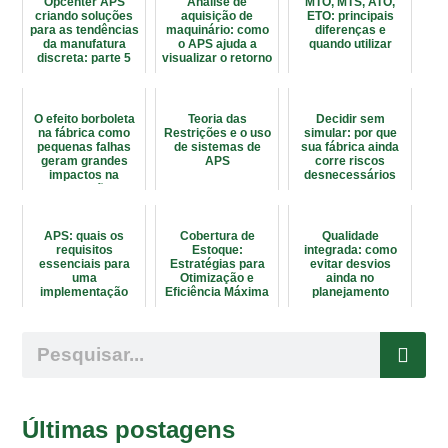
Opcenter APS
Análise de
MTO, MTS, ATO,
criando soluções
aquisição de
ETO: principais
para as tendências
maquinário: como
diferenças e
da manufatura
o APS ajuda a
quando utilizar
discreta: parte 5
visualizar o retorno
O efeito borboleta
Teoria das
Decidir sem
na fábrica como
Restrições e o uso
simular: por que
pequenas falhas
de sistemas de
sua fábrica ainda
geram grandes
APS
corre riscos
impactos na
desnecessários
produção
APS: quais os
Cobertura de
Qualidade
requisitos
Estoque:
integrada: como
essenciais para
Estratégias para
evitar desvios
uma
Otimização e
ainda no
implementação
Eficiência Máxima
planejamento
bem-sucedida?
Últimas postagens