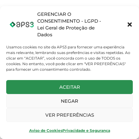
Tri-Sure e a
Indústria de
Digital 2025:
transformação
Borracha Paranoá
Transformação
digital com
Digital de Ponta
GERENCIAR O
Opcenter APS
a Ponta
CONSENTIMENTO - LGPD -
Lei Geral de Proteção de
APS3 marcará
APS3 na Feira
Natal Solidário:
Dados
presença no 2º
Autopar:
APS3 e Tech Girls
Encontro
transformando o
Transformando
Usamos cookies no site da APS3 para fornecer uma experiência
Brasileiro de
futuro
Tecnologia em
PPCP e Gestão
automotivo com
Esperança
mais relevante, lembrando suas preferências e visitas repetidas. Ao
Industrial
Inovação Digital
clicar em “ACEITAR”, você concorda com o uso de TODOS os
cookies. No entanto, você pode clicar em "VER PREFERÊNCIAS"
para fornecer um consentimento controlado.
Indústria Digital
Capacitação
Soluções de
2024: Inovações
prática em
PPCP para
que moldam o
Opcenter APS
indústrias
futuro
(Preactor) em
diversificadas
ACEITAR
São Bernardo do
Campo
NEGAR
APS3 marca
O que a indústria
Grande evento da
presença no
automotiva tem
APS3 - A
VER PREFERÊNCIAS
Encontro
a ganhar com o
indústria digital:
Nacional de
APS?
Simplificando a
Fale com um Consultor!
PPCP e Gestão
Produção
Industrial 2025
Aviso de Cookies
Privacidade e Segurança