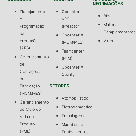
INFORMAÇÕES
Planejamento
Opcenter
Blog
e
APS
Materiais
Programação
(Preactor)
Complementares
da
Opcenter X
produção
Vídeos
(MOM/MES)
(APS)
Teamcenter
Gerenciamento
(PLM)
de
Opcenter X
Operações
Quality
de
SETORES
Fabricação
(MOM/MES)
Atomobilístico
Gerenciamento
Eletrodomestico
de Ciclo de
Embalagens
Vida do
Produto
Máquinas e
(PML)
Equipamentos