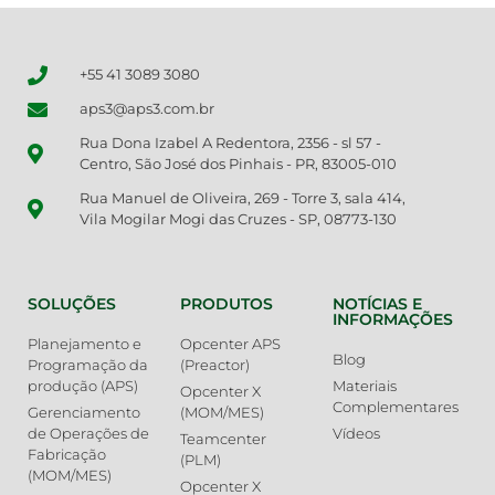
+55 41 3089 3080
aps3@aps3.com.br
Rua Dona Izabel A Redentora, 2356 - sl 57 -
Centro, São José dos Pinhais - PR, 83005-010
Rua Manuel de Oliveira, 269 - Torre 3, sala 414,
Vila Mogilar Mogi das Cruzes - SP, 08773-130
SOLUÇÕES
PRODUTOS
NOTÍCIAS E
INFORMAÇÕES
Planejamento e
Opcenter APS
Blog
Programação da
(Preactor)
produção (APS)
Materiais
Opcenter X
Complementares
Gerenciamento
(MOM/MES)
de Operações de
Vídeos
Teamcenter
Fabricação
(PLM)
(MOM/MES)
Opcenter X