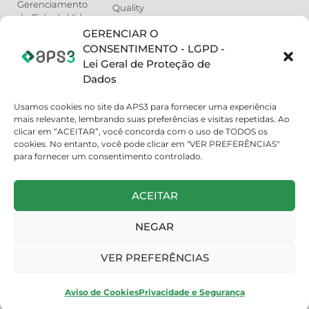
Gerenciamento
Quality
de Ciclo de Vida
do Produto (PML)
GERENCIAR O
SETORES
Sistema de
CONSENTIMENTO - LGPD -
Atomobilístico
Gestão da
Lei Geral de Proteção de
Qualidade (QMS)
Eletrodomestico
Dados
Embalagens
Usamos cookies no site da APS3 para fornecer uma experiência
Máquinas e
mais relevante, lembrando suas preferências e visitas repetidas. Ao
Equipamentos
clicar em “ACEITAR”, você concorda com o uso de TODOS os
Beleza, Cuidados
cookies. No entanto, você pode clicar em "VER PREFERÊNCIAS"
Pessoais e
para fornecer um consentimento controlado.
Domésticos
ÁREA DO
ACEITAR
CLIENTE
Acompanhe seu
NEGAR
Projeto
Treinamentos
VER PREFERÊNCIAS
Suporte
Aviso de Cookies
Privacidade e Segurança