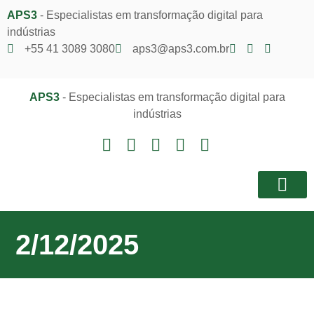
APS3
- Especialistas em transformação digital para
indústrias
+55 41 3089 3080
aps3@aps3.com.br
APS3
- Especialistas em transformação digital para
indústrias
Notícias e I
Área do Client
2/12/2025