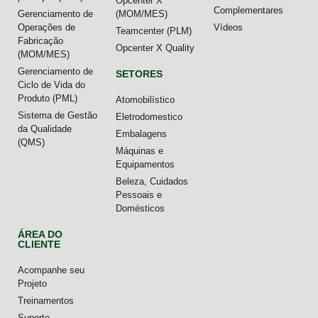
Opcenter X
Complementares
Gerenciamento de
(MOM/MES)
Operações de
Vídeos
Teamcenter (PLM)
Fabricação
Opcenter X Quality
(MOM/MES)
Gerenciamento de
SETORES
Ciclo de Vida do
Produto (PML)
Atomobilístico
Sistema de Gestão
Eletrodomestico
da Qualidade
Embalagens
(QMS)
Máquinas e
Equipamentos
Beleza, Cuidados
Pessoais e
Domésticos
ÁREA DO
CLIENTE
Acompanhe seu
Projeto
Treinamentos
Suporte