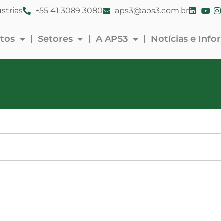
strias
+55 41 3089 3080
aps3@aps3.com.br
tos
Setores
A APS3
Notícias e Inf