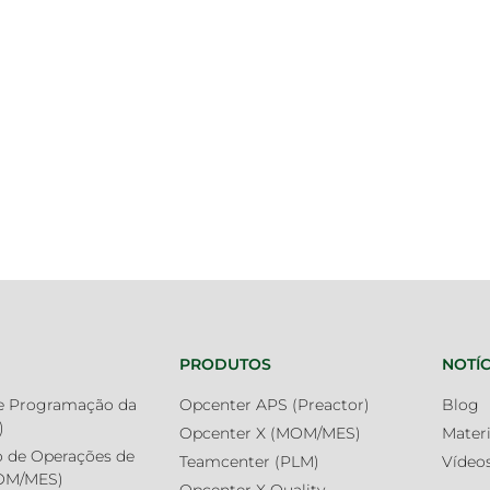
PRODUTOS
NOTÍC
e Programação da
Opcenter APS (Preactor)
Blog
)
Opcenter X (MOM/MES)
Mater
 de Operações de
Teamcenter (PLM)
Vídeo
MOM/MES)
Opcenter X Quality