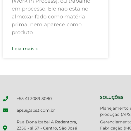
(Work in Process), ou trabalho
em processo. Ele não está no
almoxarifado como matéria-
prima, nem aparece como
produto
Leia mais »
SOLUÇÕES
+55 41 3089 3080
Planejamento 
aps3@aps3.com.br
produção (APS
Rua Dona Izabel A Redentora,
Gerenciamento
2356 - sl 57 - Centro, São José
Fabricação (