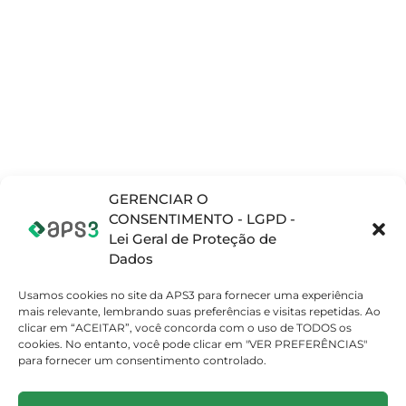
INFORMAÇÕES
Planejamento e
Opcenter APS
Blog
Programação da
(Preactor)
produção (APS)
Materiais
Opcenter X
Complementares
Gerenciamento
(MOM/MES)
de Operações de
Vídeos
Teamcenter
Fabricação
(PLM)
(MOM/MES)
Opcenter X
Gerenciamento
Quality
de Ciclo de Vida
do Produto (PML)
SETORES
GERENCIAR O
Sistema de
CONSENTIMENTO - LGPD -
Atomobilístico
Gestão da
Lei Geral de Proteção de
Qualidade (QMS)
Eletrodomestico
Dados
Embalagens
Usamos cookies no site da APS3 para fornecer uma experiência
Máquinas e
mais relevante, lembrando suas preferências e visitas repetidas. Ao
Equipamentos
clicar em “ACEITAR”, você concorda com o uso de TODOS os
Beleza, Cuidados
cookies. No entanto, você pode clicar em "VER PREFERÊNCIAS"
Pessoais e
para fornecer um consentimento controlado.
Domésticos
ÁREA DO