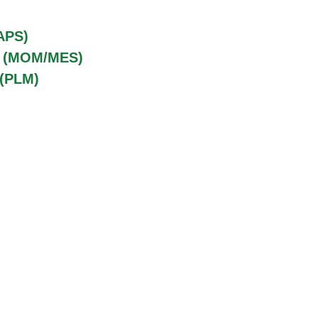
APS)
o (MOM/MES)
 (PLM)