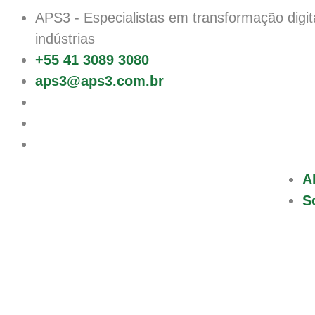
APS3
- Especialistas em transformação digit
indústrias
+55 41 3089 3080
aps3@aps3.com.br
A
S