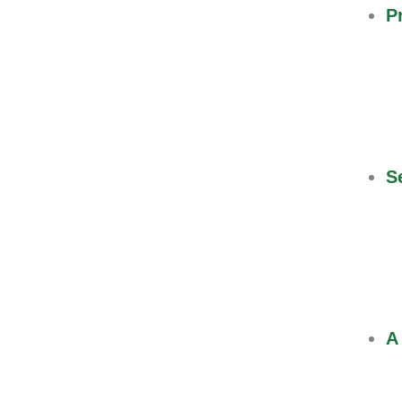
P
S
A