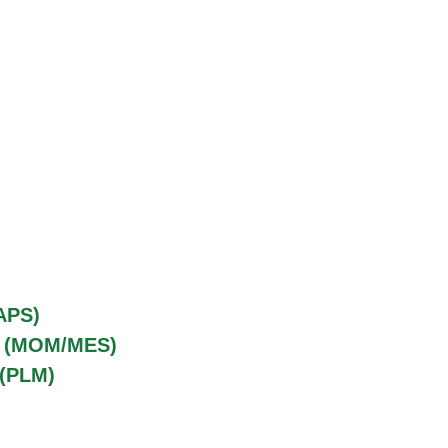
APS)
o (MOM/MES)
 (PLM)