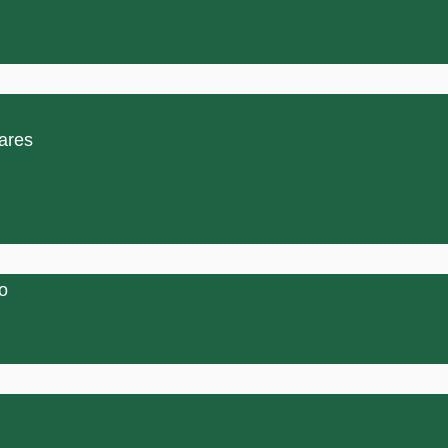
ares
o