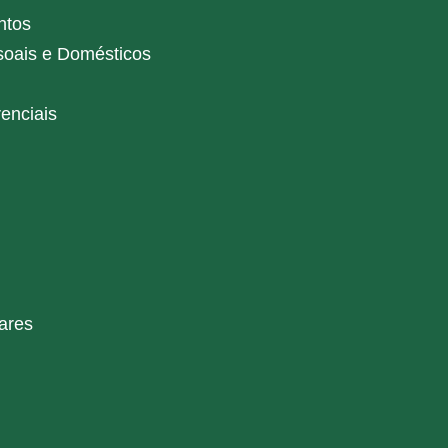
ntos
soais e Domésticos
enciais
ares