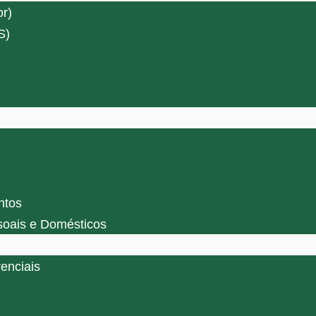
r)
S)
ntos
soais e Domésticos
enciais