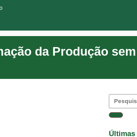
o
mação da Produção se
Últimas