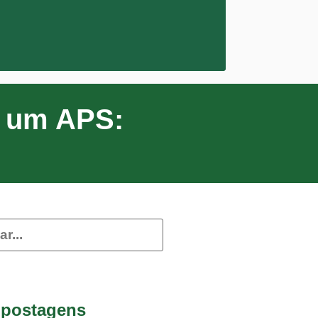
m um APS:
 postagens