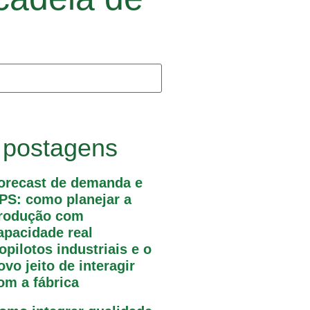
 postagens
orecast de demanda e
PS: como planejar a
rodução com
apacidade real
opilotos industriais e o
ovo jeito de interagir
om a fábrica