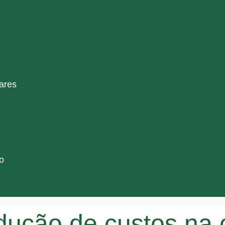
ares
o
edução de custos na 