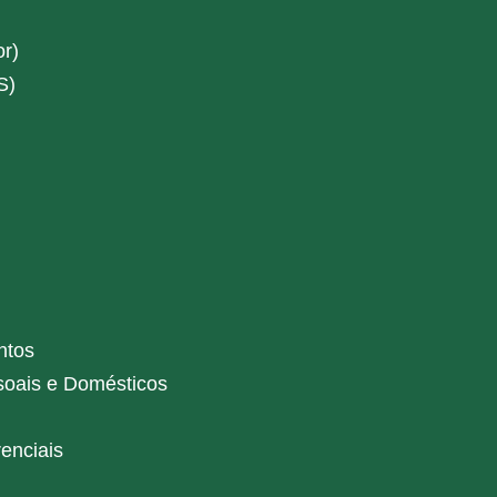
r)
S)
ntos
soais e Domésticos
enciais