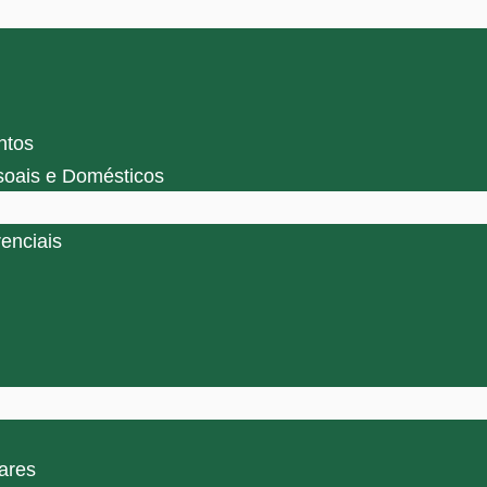
ntos
soais e Domésticos
enciais
ares