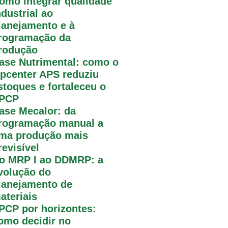
omo integrar qualidade
ndustrial ao
lanejamento e à
rogramação da
rodução
ase Nutrimental: como o
pcenter APS reduziu
stoques e fortaleceu o
PCP
ase Mecalor: da
rogramação manual a
ma produção mais
revisível
o MRP I ao DDMRP: a
volução do
lanejamento de
ateriais
PCP por horizontes:
omo decidir no