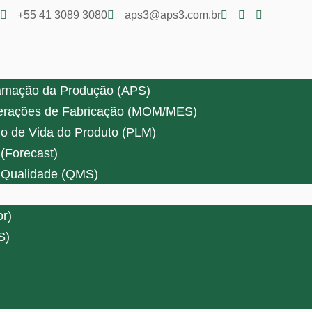
+55 41 3089 3080
aps3@aps3.com.br
amação da Produção (APS)
erações de Fabricação (MOM/MES)
o de Vida do Produto (PLM)
(Forecast)
 Qualidade (QMS)
r)
S)