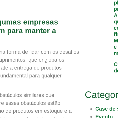
p
p
A
algumas empresas
q
c
m para manter a
f
M
e
na forma de lidar com os desafios
m
suprimentos, que engloba os
C
 até a entrega de produtos
d
 fundamental para qualquer
Categor
stáculos similares que
re esses obstáculos estão
Case de 
rio de produtos em estoque e a
Evento