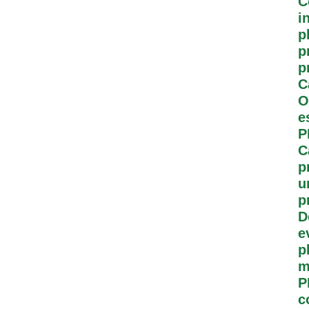
C
i
p
p
p
C
O
e
P
C
p
u
p
D
e
p
m
P
c