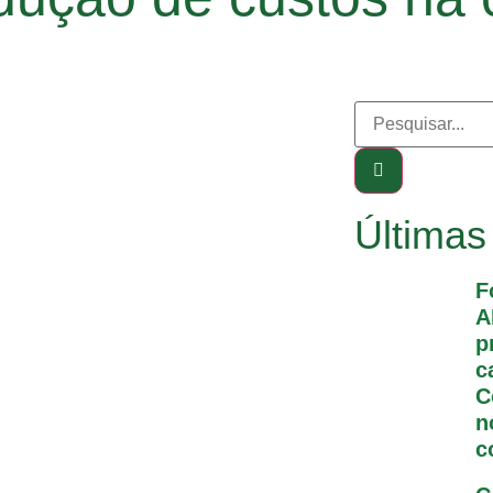
Últimas
F
A
p
c
C
n
c