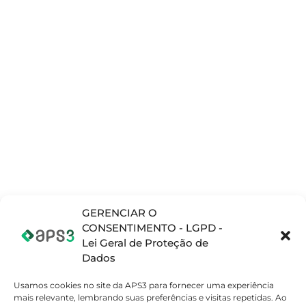
Vila Mogilar Mogi das Cruzes - SP, 08773-130
SOLUÇÕES
PRODUTOS
NOTÍCIAS E
INFORMAÇÕES
Planejamento e
Opcenter APS
Blog
Programação da
(Preactor)
produção (APS)
Materiais
Opcenter X
Complementares
Gerenciamento
(MOM/MES)
de Operações de
Vídeos
Teamcenter
Fabricação
(PLM)
(MOM/MES)
Opcenter X
Gerenciamento
Quality
de Ciclo de Vida
do Produto (PML)
GERENCIAR O
SETORES
Sistema de
CONSENTIMENTO - LGPD -
Atomobilístico
Gestão da
Lei Geral de Proteção de
Qualidade (QMS)
Eletrodomestico
Dados
Embalagens
Usamos cookies no site da APS3 para fornecer uma experiência
Máquinas e
mais relevante, lembrando suas preferências e visitas repetidas. Ao
Equipamentos