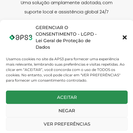
Uma solução amplamente adotada, com
suporte local e assistência global 24/7
GERENCIAR O
CONSENTIMENTO - LGPD -
Lei Geral de Proteção de
Dados
Fale com um
Teste Agora
Consultor
Usamos cookies no site da APS3 para fornecer uma experiência
mais relevante, lembrando suas preferências e visitas repetidas. Ao
clicar em “ACEITAR”, você concorda com o uso de TODOS os
cookies. No entanto, você pode clicar em "VER PREFERÊNCIAS"
para fornecer um consentimento controlado.
Alguns números do
ACEITAR
Opcenter APS
NEGAR
O software Opcenter APS pode ser usado para
VER PREFERÊNCIAS
planejamento estratégico da produção de longo