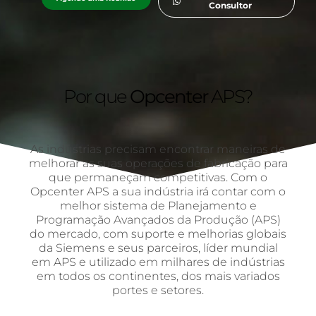
Consultor
Por que
Opcenter
APS?
As indústrias precisam encontrar maneiras de
melhorar as suas operações de fabricação para
que permaneçam competitivas. Com o
Opcenter APS a sua indústria irá contar com o
melhor sistema de Planejamento e
Programação Avançados da Produção (APS)
do mercado, com suporte e melhorias globais
da Siemens e seus parceiros, líder mundial
em APS e utilizado em milhares de indústrias
em todos os continentes, dos mais variados
portes e setores.