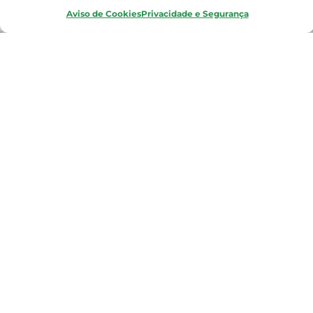
prazo (meses e anos),
Aviso de Cookies
Privacidade e Segurança
planejamento tático da produção de médio prazo
(semanas) e para sequenciamento / programação
detalhados da produção.
0
%
de redução no tempo para programação