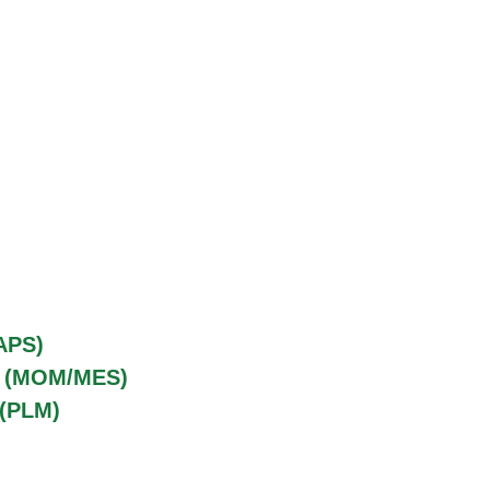
APS)
o (MOM/MES)
 (PLM)