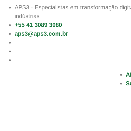
APS3
- Especialistas em transformação digit
indústrias
+55 41 3089 3080
aps3@aps3.com.br
A
S