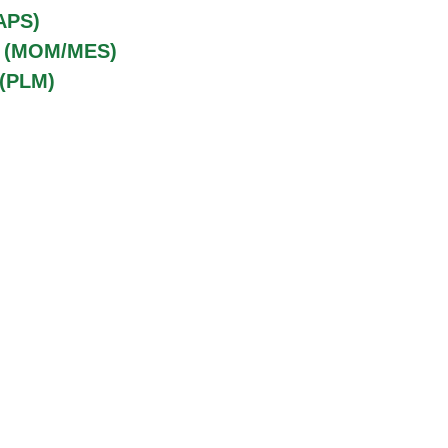
APS)
o (MOM/MES)
 (PLM)