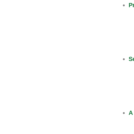
P
S
A