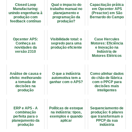
Closed Loop
Qual o impacto do
Capacitação prática
Manufacturing:
trabalho manual no
em Opcenter APS
unindo engenharia à
planejamento e
(Preactor) em São
produção com
programação da
Bernardo do Campo
feedback contínuo
produção?
Opcenter APS:
Visibilidade total: o
Case Hercules
Conheça as
segredo para uma
Motores: Eficiência
novidades da
produção eficiente
e Inovação na
versão 2310
Indústria de
Motores Elétricos
com o Opcenter
APS
Análise de causa e
O que a indústria
Como alinhar dados
efeito: melhorando
automotiva tem a
do chão de fábrica
a tomada de
ganhar com o APS?
com o PPCP para
decisões na
decisões mais
produção
inteligentes
ERP e APS - A
Políticas de estoque
Sequenciamento de
combinação
na indústria: tipos,
produção: 6 pilares
perfeita para o
exemplos e quando
que transformam o
planejamento da
aplicar
PPCP da sua
produção
indústria