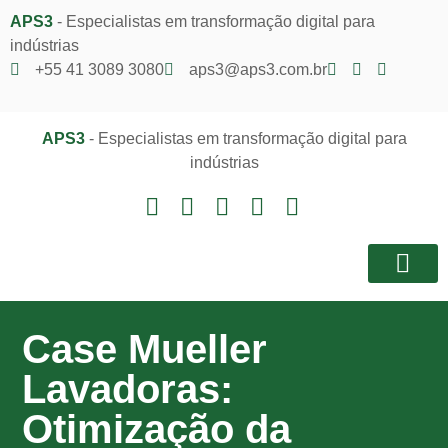
APS3
- Especialistas em transformação digital para
indústrias
+55 41 3089 3080
aps3@aps3.com.br
APS3
- Especialistas em transformação digital para
indústrias
Notícias e I
Área do Client
Case Mueller
Lavadoras:
Otimização da