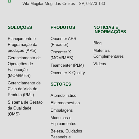
Vila Mogilar Mogi das Cruzes - SP, 08773-130
SOLUÇÕES
PRODUTOS
NOTÍCIAS E
INFORMAÇÕES
Planejamento e
Opcenter APS
Blog
Programação da
(Preactor)
produção (APS)
Materiais
Opcenter X
Complementares
Gerenciamento de
(MOM/MES)
Operações de
Vídeos
Teamcenter (PLM)
Fabricação
Opcenter X Quality
(MOM/MES)
Gerenciamento de
SETORES
Ciclo de Vida do
Produto (PML)
Atomobilístico
Sistema de Gestão
Eletrodomestico
da Qualidade
Embalagens
(QMS)
Máquinas e
Equipamentos
Beleza, Cuidados
Pessoais e