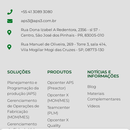
+55 41 3089 3080
aps3@aps3.com.br
Rua Dona Izabel A Redentora, 2356 - sl 57 -
Centro, São José dos Pinhais - PR, 83005-010
Rua Manuel de Oliveira, 269 - Torre 3, sala 414,
Vila Mogilar Mogi das Cruzes - SP, 08773-130
SOLUÇÕES
PRODUTOS
NOTÍCIAS E
INFORMAÇÕES
Planejamento e
Opcenter APS
Blog
Programação da
(Preactor)
produção (APS)
Materiais
Opcenter X
Complementares
Gerenciamento
(MOM/MES)
de Operações de
Vídeos
Teamcenter
Fabricação
(PLM)
(MOM/MES)
Opcenter X
Gerenciamento
Quality
de Ciclo de Vida