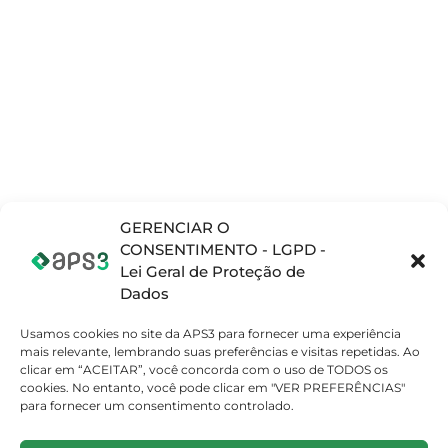
SOLUÇÕES
PRODUTOS
NOTÍCIAS E
INFORMAÇÕES
Planejamento e
Opcenter APS
Blog
Programação da
(Preactor)
produção (APS)
Materiais
Opcenter X
Complementares
Gerenciamento
(MOM/MES)
de Operações de
Vídeos
Teamcenter
Fabricação
(PLM)
(MOM/MES)
Opcenter X
Gerenciamento
Quality
de Ciclo de Vida
do Produto (PML)
GERENCIAR O
SETORES
Sistema de
CONSENTIMENTO - LGPD -
Atomobilístico
Gestão da
Lei Geral de Proteção de
Qualidade (QMS)
Eletrodomestico
Dados
Embalagens
Usamos cookies no site da APS3 para fornecer uma experiência
Máquinas e
mais relevante, lembrando suas preferências e visitas repetidas. Ao
Equipamentos
clicar em “ACEITAR”, você concorda com o uso de TODOS os
Beleza, Cuidados
cookies. No entanto, você pode clicar em "VER PREFERÊNCIAS"
Pessoais e
para fornecer um consentimento controlado.
Domésticos