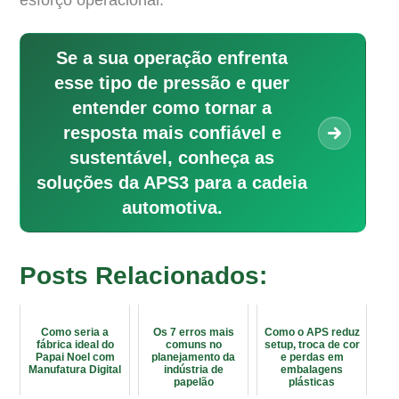
esforço operacional.
Se a sua operação enfrenta
esse tipo de pressão e quer
entender como tornar a
resposta mais confiável e
sustentável, conheça as
soluções da APS3 para a cadeia
automotiva.
Posts Relacionados:
Como seria a
Os 7 erros mais
Como o APS reduz
fábrica ideal do
comuns no
setup, troca de cor
Papai Noel com
planejamento da
e perdas em
Manufatura Digital
indústria de
embalagens
papelão
plásticas