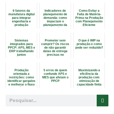
6 fatores da
Indicadores de
Como Evitar a
manufatura digital
planejamento de
Falta de Matéria-
para integrar
demanda: como
Prima na Produção
engenharia e
impactam o
com Planejamento
produção
planejamento da
Eficiente
produção?
Sistemas
Prometer sem
O que é WIP na
integrados para
cumprir? Os riscos
produção e como
PPCP: APS, MES e
de não garantir
pode ser reduzido?
ERP trabalhando
datas de entrega
juntos
precisas no
planejamento
industrial
Produção
5 erros de quem
Maximizando a
orientada a
confunde APS e
eficiência da
restrições: como
MES que afetam o
produção com
identificar gargalos
PPCP
otimização de
e melhorar o fluxo
capacidade finita
da fábrica