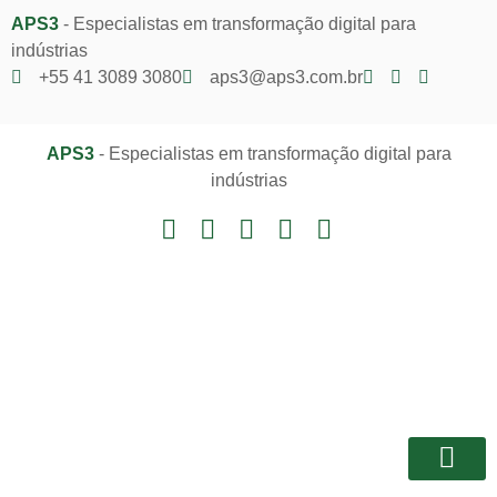
APS3
- Especialistas em transformação digital para
indústrias
+55 41 3089 3080
aps3@aps3.com.br
APS3
- Especialistas em transformação digital para
indústrias
Notícias e I
Área do Client