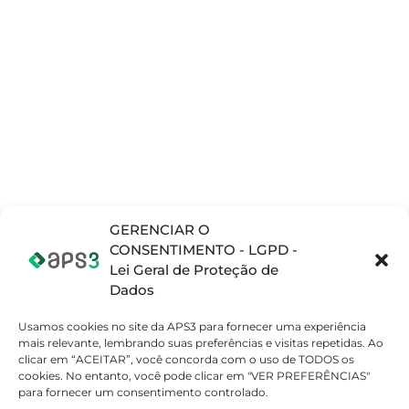
SOLUÇÕES
PRODUTOS
NOTÍCIAS E
INFORMAÇÕES
Planejamento e
Opcenter APS
Blog
Programação da
(Preactor)
produção (APS)
Materiais
Opcenter X
Complementares
Gerenciamento
(MOM/MES)
de Operações de
Vídeos
Teamcenter
Fabricação
(PLM)
(MOM/MES)
Opcenter X
Gerenciamento
Quality
de Ciclo de Vida
do Produto (PML)
SETORES
GERENCIAR O
Sistema de
CONSENTIMENTO - LGPD -
Atomobilístico
Gestão da
Lei Geral de Proteção de
Qualidade (QMS)
Eletrodomestico
Dados
Embalagens
Usamos cookies no site da APS3 para fornecer uma experiência
Máquinas e
mais relevante, lembrando suas preferências e visitas repetidas. Ao
Equipamentos
clicar em “ACEITAR”, você concorda com o uso de TODOS os
Beleza, Cuidados
cookies. No entanto, você pode clicar em "VER PREFERÊNCIAS"
Pessoais e
para fornecer um consentimento controlado.
Domésticos