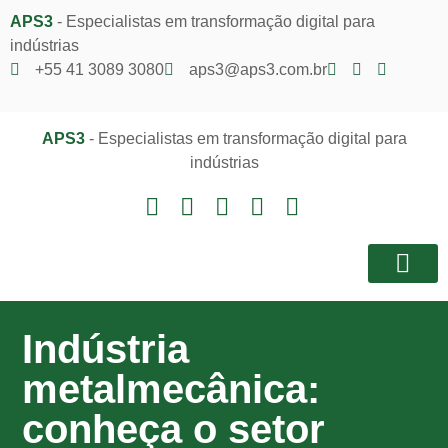
APS3
- Especialistas em transformação digital para
indústrias
+55 41 3089 3080
aps3@aps3.com.br
APS3
- Especialistas em transformação digital para
indústrias
Notícias e I
Área do Client
Indústria
metalmecânica:
conheça o setor