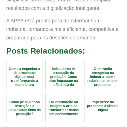
resultados com a digitalização inteligente.
A APS3 está pronta para transformar sua
indústria, tornando-a mais eficiente, competitiva e
preparada para os desafios do amanhã.
Posts Relacionados:
Como a engenharia
Indicadores da
Otimização
de processos
execução da
energética na
digitais está
produção: Como
indústria: como
transformando a
eles impactam na
reduzir custos com
manufatura
eficiência da
processos
moderna
fábrica?
digitalizados
Como planejar sob
Da Informação ao
Paperless: da
restrições e
Insight: A arte de
prancheta à fábrica
capacidade finita da
transformar dados
digital
produção?
em conhecimento