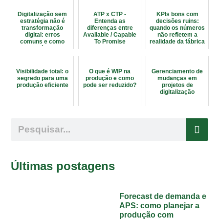
Digitalização sem
ATP x CTP -
KPIs bons com
estratégia não é
Entenda as
decisões ruins:
transformação
diferenças entre
quando os números
digital: erros
Available / Capable
não refletem a
comuns e como
To Promise
realidade da fábrica
evitá-los
Visibilidade total: o
O que é WIP na
Gerenciamento de
segredo para uma
produção e como
mudanças em
produção eficiente
pode ser reduzido?
projetos de
digitalização
Últimas postagens
Forecast de demanda e
APS: como planejar a
produção com