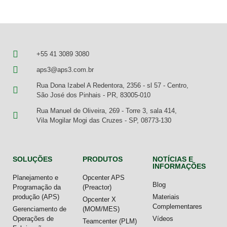
+55 41 3089 3080
aps3@aps3.com.br
Rua Dona Izabel A Redentora, 2356 - sl 57 - Centro,
São José dos Pinhais - PR, 83005-010
Rua Manuel de Oliveira, 269 - Torre 3, sala 414,
Vila Mogilar Mogi das Cruzes - SP, 08773-130
SOLUÇÕES
PRODUTOS
NOTÍCIAS E
INFORMAÇÕES
Planejamento e
Opcenter APS
Blog
Programação da
(Preactor)
produção (APS)
Materiais
Opcenter X
Complementares
Gerenciamento de
(MOM/MES)
Operações de
Vídeos
Teamcenter (PLM)