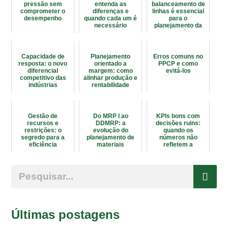
pressão sem
entenda as
balanceamento de
comprometer o
diferenças e
linhas é essencial
desempenho
quando cada um é
para o
necessário
planejamento da
produção?
Capacidade de
Planejamento
Erros comuns no
resposta: o novo
orientado a
PPCP e como
diferencial
margem: como
evitá-los
competitivo das
alinhar produção e
indústrias
rentabilidade
brasileiras
Gestão de
Do MRP I ao
KPIs bons com
recursos e
DDMRP: a
decisões ruins:
restrições: o
evolução do
quando os
segredo para a
planejamento de
números não
eficiência
materiais
refletem a
produtiva
realidade da
fábrica
Últimas postagens