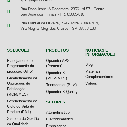
aps3@aps3.com.br
Rua Dona Izabel A Redentora, 2356 - sl 57 - Centro,
São José dos Pinhais - PR, 83005-010
Rua Manuel de Oliveira, 269 - Torre 3, sala 414,
Vila Mogilar Mogi das Cruzes - SP, 08773-130
SOLUÇÕES
PRODUTOS
NOTÍCIAS E
INFORMAÇÕES
Planejamento e
Opcenter APS
Blog
Programação da
(Preactor)
produção (APS)
Materiais
Opcenter X
Complementares
Gerenciamento de
(MOM/MES)
Operações de
Vídeos
Teamcenter (PLM)
Fabricação
Opcenter X Quality
(MOM/MES)
Gerenciamento de
SETORES
Ciclo de Vida do
Produto (PML)
Atomobilístico
Sistema de Gestão
Eletrodomestico
da Qualidade
Embalagens