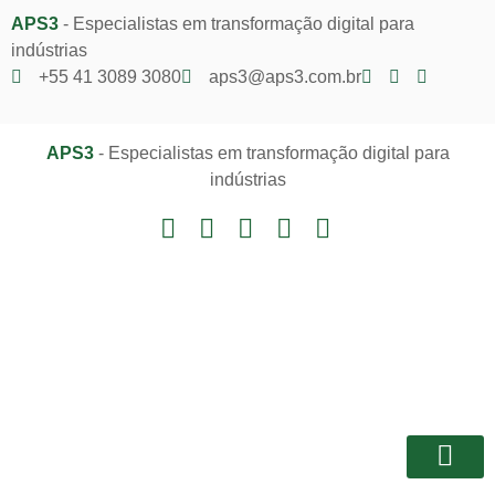
APS3
- Especialistas em transformação digital para
indústrias
+55 41 3089 3080
aps3@aps3.com.br
APS3
- Especialistas em transformação digital para
indústrias
Notícias e I
Área do Client