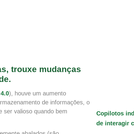
as, trouxe mudanças
de.
 4.0
), houve um aumento
e armazenamento de informações, o
de ser valioso quando bem
Copilotos ind
de interagir 
temente abalados (são