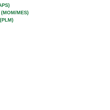
APS)
o (MOM/MES)
 (PLM)