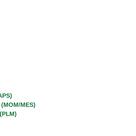
APS)
o (MOM/MES)
 (PLM)