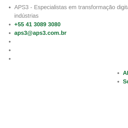
APS3
- Especialistas em transformação digit
indústrias
+55 41 3089 3080
aps3@aps3.com.br
A
S