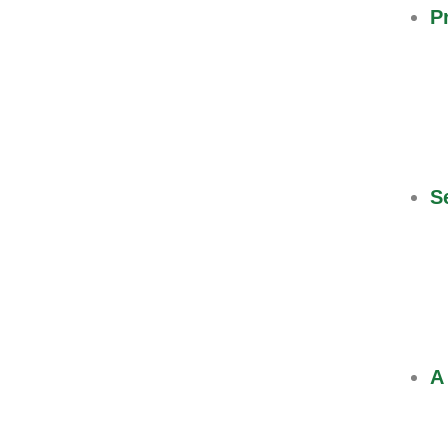
P
S
A