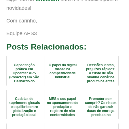
novidades!
Com carinho,
Equipe APS3
Posts Relacionados:
Capacitação
O papel do digital
Decisões lentas,
prática em
thread na
prejuízos rápidos:
Opcenter APS
competitividade
o custo de não
(Preactor) em São
industrial
simular cenários
Bernardo do
produtivos antes
Campo
de executar
Cadeias de
MES e seu papel
Prometer sem
suprimento glocais
no apontamento de
cumprir? Os riscos
o equilíbrio entre
produção e
de não garantir
globalização e
registro de não
datas de entrega
produção local
conformidades
precisas no
planejamento
industrial