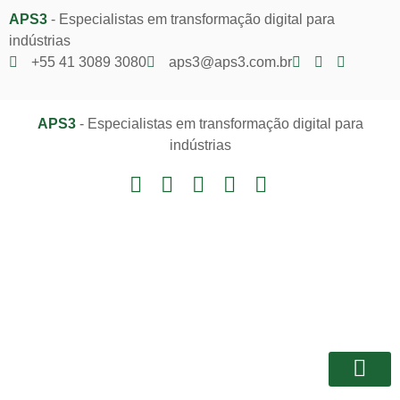
APS3
- Especialistas em transformação digital para
indústrias
+55 41 3089 3080
aps3@aps3.com.br
APS3
- Especialistas em transformação digital para
indústrias
Notícias e I
Área do Client