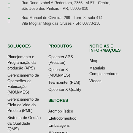
Rua Dona Izabel A Redentora, 2356 - sl 57 - Centro,
São José dos Pinhais - PR, 83005-010
Rua Manuel de Oliveira, 269 - Torre 3, sala 414,
Vila Mogilar Mogi das Cruzes - SP, 08773-130
SOLUÇÕES
PRODUTOS
NOTÍCIAS E
INFORMAÇÕES
Planejamento e
Opcenter APS
Blog
Programação da
(Preactor)
produção (APS)
Materiais
Opcenter X
Complementares
Gerenciamento de
(MOM/MES)
Operações de
Vídeos
Teamcenter (PLM)
Fabricação
Opcenter X Quality
(MOM/MES)
Gerenciamento de
SETORES
Ciclo de Vida do
Produto (PML)
Atomobilístico
Sistema de Gestão
Eletrodomestico
da Qualidade
Embalagens
(QMS)
Máquinas e