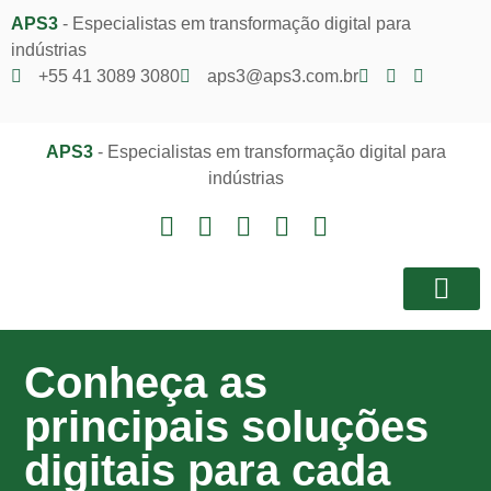
APS3
- Especialistas em transformação digital para
indústrias
+55 41 3089 3080
aps3@aps3.com.br
APS3
- Especialistas em transformação digital para
indústrias
Notícias e I
Área do Client
Conheça as
principais soluções
digitais para cada