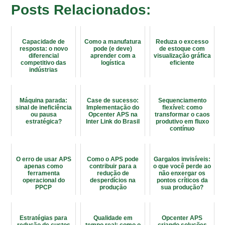
Posts Relacionados:
Capacidade de
Como a manufatura
Reduza o excesso
resposta: o novo
pode (e deve)
de estoque com
diferencial
aprender com a
visualização gráfica
competitivo das
logística
eficiente
indústrias
brasileiras
Máquina parada:
Case de sucesso:
Sequenciamento
sinal de ineficiência
Implementação do
flexível: como
ou pausa
Opcenter APS na
transformar o caos
estratégica?
Inter Link do Brasil
produtivo em fluxo
contínuo
O erro de usar APS
Como o APS pode
Gargalos invisíveis:
apenas como
contribuir para a
o que você perde ao
ferramenta
redução de
não enxergar os
operacional do
desperdícios na
pontos críticos da
PPCP
produção
sua produção?
Estratégias para
Qualidade em
Opcenter APS
redução de custos
tempo real: como o
criando soluções