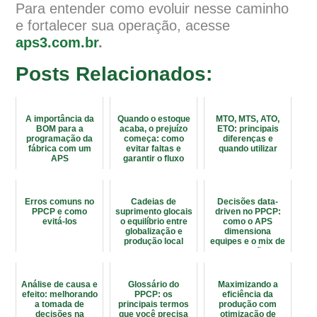
Para entender como evoluir nesse caminho
e fortalecer sua operação, acesse
aps3.com.br
.
Posts Relacionados:
A importância da
Quando o estoque
MTO, MTS, ATO,
BOM para a
acaba, o prejuízo
ETO: principais
programação da
começa: como
diferenças e
fábrica com um
evitar faltas e
quando utilizar
APS
garantir o fluxo
produtivo
Erros comuns no
Cadeias de
Decisões data-
PPCP e como
suprimento glocais
driven no PPCP:
evitá-los
o equilíbrio entre
como o APS
globalização e
dimensiona
produção local
equipes e o mix de
produção
Análise de causa e
Glossário do
Maximizando a
efeito: melhorando
PPCP: os
eficiência da
a tomada de
principais termos
produção com
decisões na
que você precisa
otimização de