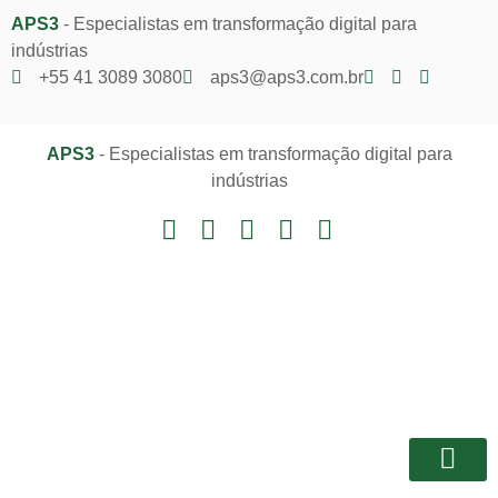
APS3
- Especialistas em transformação digital para
indústrias
+55 41 3089 3080
aps3@aps3.com.br
APS3
- Especialistas em transformação digital para
indústrias
Notícias e I
Área do Client