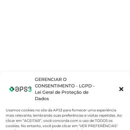
SOLUÇÕES
PRODUTOS
NOTÍCIAS E
INFORMAÇÕES
Planejamento e
Opcenter APS
Blog
Programação da
(Preactor)
produção (APS)
Materiais
Opcenter X
Complementares
Gerenciamento
(MOM/MES)
de Operações de
Vídeos
Teamcenter
Fabricação
(PLM)
(MOM/MES)
Opcenter X
Gerenciamento
Quality
de Ciclo de Vida
do Produto (PML)
SETORES
GERENCIAR O
Sistema de
CONSENTIMENTO - LGPD -
Atomobilístico
Gestão da
Lei Geral de Proteção de
Qualidade (QMS)
Eletrodomestico
Dados
Embalagens
Usamos cookies no site da APS3 para fornecer uma experiência
Máquinas e
mais relevante, lembrando suas preferências e visitas repetidas. Ao
Equipamentos
clicar em “ACEITAR”, você concorda com o uso de TODOS os
Beleza, Cuidados
cookies. No entanto, você pode clicar em "VER PREFERÊNCIAS"
Pessoais e