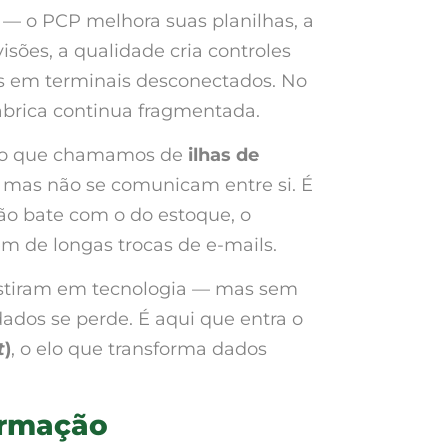
s — o PCP melhora suas planilhas, a
sões, a qualidade cria controles
ias em terminais desconectados. No
 fábrica continua fragmentada.
am o que chamamos de
ilhas de
 mas não se comunicam entre si. É
não bate com o do estoque, o
em de longas trocas de e-mails.
estiram em tecnologia — mas sem
ados se perde. É aqui que entra o
t
)
, o elo que transforma dados
ormação