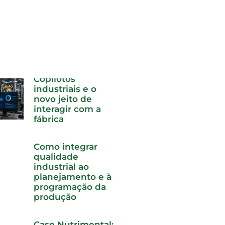
Forecast de
demanda e APS:
como planejar a
produção com
capacidade real
Copilotos
industriais e o
novo jeito de
interagir com a
fábrica
Como integrar
qualidade
industrial ao
planejamento e à
programação da
produção
Case Nutrimental: