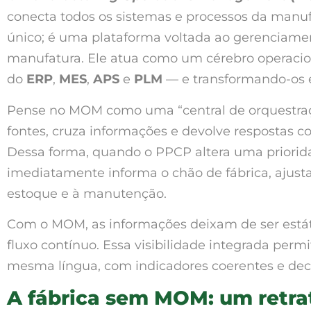
conecta todos os sistemas e processos da manu
único; é uma plataforma voltada ao gerenciame
manufatura. Ele atua como um cérebro operacio
do
ERP
,
MES
,
APS
e
PLM
— e transformando-os e
Pense no MOM como uma “central de orquestraçã
fontes, cruza informações e devolve respostas co
Dessa forma, quando o PPCP altera uma priorid
imediatamente informa o chão de fábrica, ajust
estoque e à manutenção.
Com o MOM, as informações deixam de ser estát
fluxo contínuo. Essa visibilidade integrada perm
mesma língua, com indicadores coerentes e deci
A fábrica sem MOM: um retr