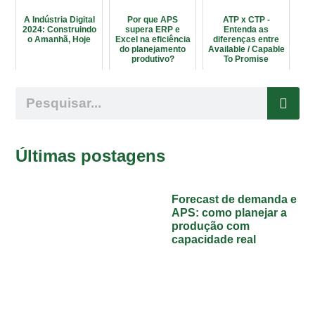
A Indústria Digital
Por que APS
ATP x CTP -
2024: Construindo
supera ERP e
Entenda as
o Amanhã, Hoje
Excel na eficiência
diferenças entre
do planejamento
Available / Capable
produtivo?
To Promise
Últimas postagens
Forecast de demanda e
APS: como planejar a
produção com
capacidade real