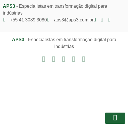
APS3
- Especialistas em transformação digital para
indústrias
+55 41 3089 3080
aps3@aps3.com.br
APS3
- Especialistas em transformação digital para
indústrias
Notícias e I
Área do Client