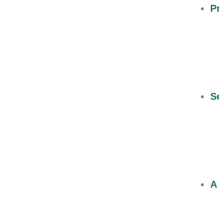
P
S
A