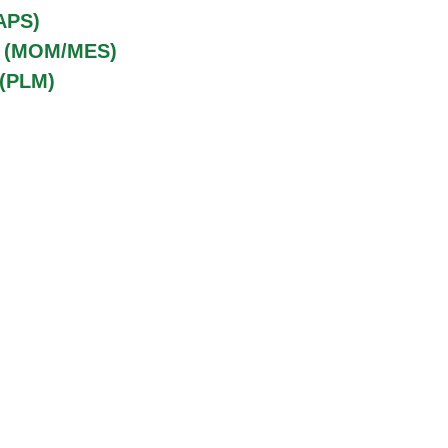
APS)
o (MOM/MES)
 (PLM)