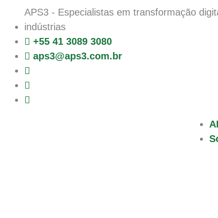
APS3
- Especialistas em transformação digit
indústrias
+55 41 3089 3080
aps3@aps3.com.br
A
S