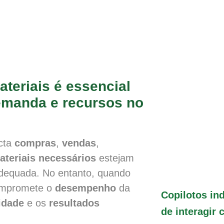
teriais é essencial
demanda e recursos no
cta
compras
,
vendas
,
ateriais necessários
estejam
adequada. No entanto, quando
compromete o
desempenho
da
Copilotos ind
idade
e os
resultados
de interagir 