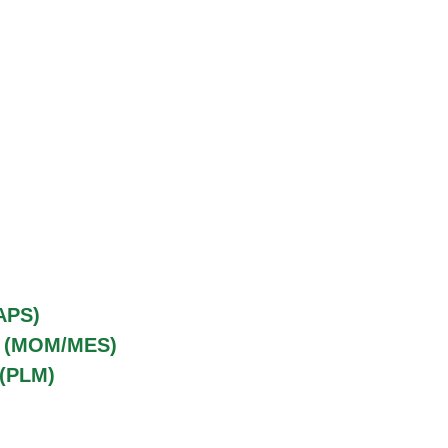
APS)
o (MOM/MES)
 (PLM)