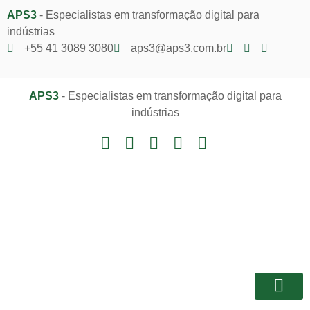
APS3
- Especialistas em transformação digital para
indústrias
+55 41 3089 3080
aps3@aps3.com.br
APS3
- Especialistas em transformação digital para
indústrias
Notícias e I
Área do Client