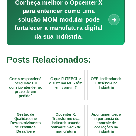
Conheça melhor o Opcenter X
para entender como uma
solução MOM modular pode
fortalecer a manufatura digital
da sua indústria.
Posts Relacionados:
Como responder à
O que FUTEBOL e
OEE: Indicador de
pergunta: Eu
o sistema MES têm
Eficiência na
consigo atender ao
em comum?
Indústria
prazo de um
pedido?
Gestão de
Opcenter X:
Apontamentos: a
Qualidade no
Transforme sua
importância do
Desenvolvimento
indústria usando
controle de
de Produtos:
software SaaS de
operações na
Desafios e
manufatura
indústria
Soluções
modular