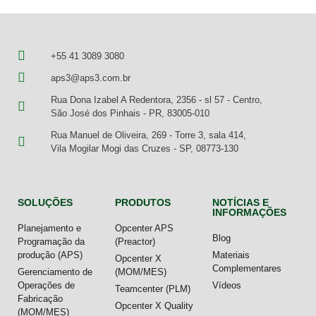
+55 41 3089 3080
aps3@aps3.com.br
Rua Dona Izabel A Redentora, 2356 - sl 57 - Centro,
São José dos Pinhais - PR, 83005-010
Rua Manuel de Oliveira, 269 - Torre 3, sala 414,
Vila Mogilar Mogi das Cruzes - SP, 08773-130
SOLUÇÕES
PRODUTOS
NOTÍCIAS E
INFORMAÇÕES
Planejamento e
Opcenter APS
Blog
Programação da
(Preactor)
produção (APS)
Materiais
Opcenter X
Complementares
Gerenciamento de
(MOM/MES)
Operações de
Vídeos
Teamcenter (PLM)
Fabricação
Opcenter X Quality
(MOM/MES)