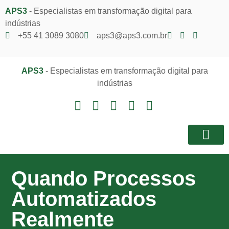
APS3
- Especialistas em transformação digital para
indústrias
+55 41 3089 3080
aps3@aps3.com.br
APS3
- Especialistas em transformação digital para
indústrias
Notícias e I
Área do Client
Quando Processos
Automatizados
Realmente