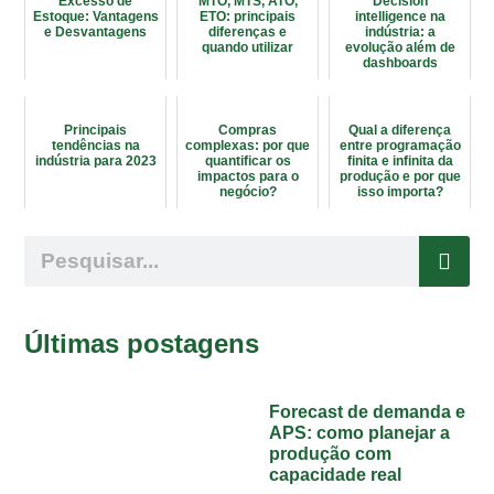
Excesso de
MTO, MTS, ATO,
Decision
Estoque: Vantagens
ETO: principais
intelligence na
e Desvantagens
diferenças e
indústria: a
quando utilizar
evolução além de
dashboards
Principais
Compras
Qual a diferença
tendências na
complexas: por que
entre programação
indústria para 2023
quantificar os
finita e infinita da
impactos para o
produção e por que
negócio?
isso importa?
Últimas postagens
Forecast de demanda e
APS: como planejar a
produção com
capacidade real