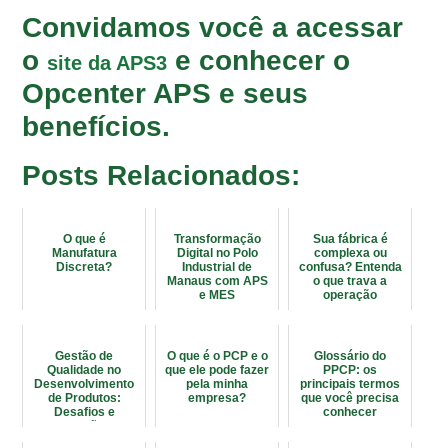
Convidamos você a acessar
o
e conhecer o
site da APS3
Opcenter APS e seus
benefícios.
Posts Relacionados:
O que é
Transformação
Sua fábrica é
Manufatura
Digital no Polo
complexa ou
Discreta?
Industrial de
confusa? Entenda
Manaus com APS
o que trava a
e MES
operação
Gestão de
O que é o PCP e o
Glossário do
Qualidade no
que ele pode fazer
PPCP: os
Desenvolvimento
pela minha
principais termos
de Produtos:
empresa?
que você precisa
Desafios e
conhecer
Soluções