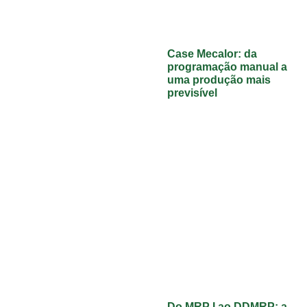
Case Mecalor: da
programação manual a
uma produção mais
previsível
Do MRP I ao DDMRP: a