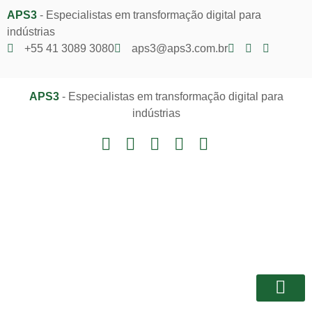
APS3
- Especialistas em transformação digital para
indústrias
+55 41 3089 3080
aps3@aps3.com.br
APS3
- Especialistas em transformação digital para
indústrias
Notícias e I
Área do Client