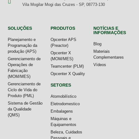
Vila Mogilar Mogi das Cruzes - SP, 08773-130
SOLUÇÕES
PRODUTOS
NOTÍCIAS E
INFORMAÇÕES
Planejamento e
Opcenter APS
Blog
Programação da
(Preactor)
produção (APS)
Materiais
Opcenter X
Complementares
Gerenciamento de
(MOM/MES)
Operações de
Vídeos
Teamcenter (PLM)
Fabricação
Opcenter X Quality
(MOM/MES)
Gerenciamento de
SETORES
Ciclo de Vida do
Produto (PML)
Atomobilístico
Sistema de Gestão
Eletrodomestico
da Qualidade
Embalagens
(QMS)
Máquinas e
Equipamentos
Beleza, Cuidados
Pessoais e