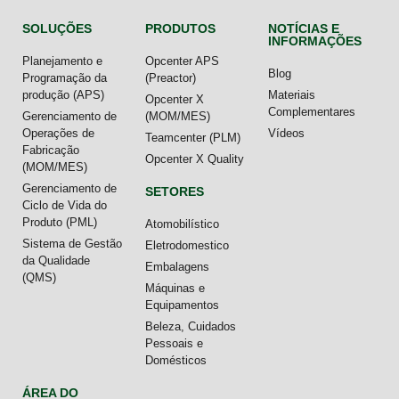
SOLUÇÕES
PRODUTOS
NOTÍCIAS E
INFORMAÇÕES
Planejamento e
Opcenter APS
Blog
Programação da
(Preactor)
produção (APS)
Materiais
Opcenter X
Complementares
Gerenciamento de
(MOM/MES)
Operações de
Vídeos
Teamcenter (PLM)
Fabricação
Opcenter X Quality
(MOM/MES)
Gerenciamento de
SETORES
Ciclo de Vida do
Produto (PML)
Atomobilístico
Sistema de Gestão
Eletrodomestico
da Qualidade
Embalagens
(QMS)
Máquinas e
Equipamentos
Beleza, Cuidados
Pessoais e
Domésticos
ÁREA DO