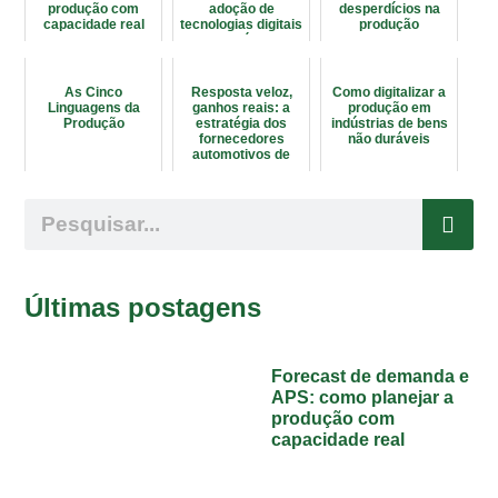
produção com
adoção de
desperdícios na
capacidade real
tecnologias digitais
produção
na indústria
As Cinco
Resposta veloz,
Como digitalizar a
Linguagens da
ganhos reais: a
produção em
Produção
estratégia dos
indústrias de bens
fornecedores
não duráveis
automotivos de
alta performance
Últimas postagens
Forecast de demanda e
APS: como planejar a
produção com
capacidade real