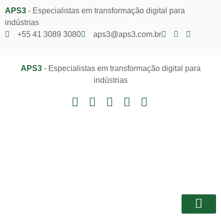
APS3
- Especialistas em transformação digital para
indústrias
+55 41 3089 3080
aps3@aps3.com.br
APS3
- Especialistas em transformação digital para
indústrias
Notícias e I
Área do Client