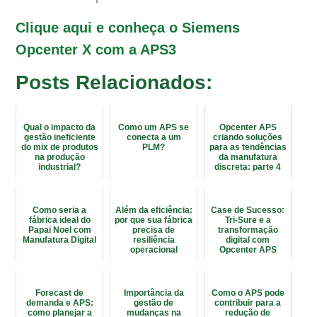
Clique aqui e conheça o Siemens
Opcenter X com a APS3
Posts Relacionados:
Qual o impacto da
Como um APS se
Opcenter APS
gestão ineficiente
conecta a um
criando soluções
do mix de produtos
PLM?
para as tendências
na produção
da manufatura
industrial?
discreta: parte 4
Como seria a
Além da eficiência:
Case de Sucesso:
fábrica ideal do
por que sua fábrica
Tri-Sure e a
Papai Noel com
precisa de
transformação
Manufatura Digital
resiliência
digital com
operacional
Opcenter APS
Forecast de
Importância da
Como o APS pode
demanda e APS:
gestão de
contribuir para a
como planejar a
mudanças na
redução de