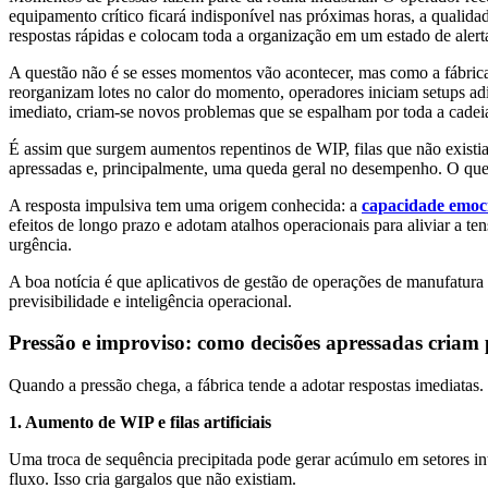
equipamento crítico ficará indisponível nas próximas horas, a qualida
respostas rápidas e colocam toda a organização em um estado de alert
A questão não é se esses momentos vão acontecer, mas como a fábric
reorganizam lotes no calor do momento, operadores iniciam setups adi
imediato, criam-se novos problemas que se espalham por toda a cadei
É assim que surgem aumentos repentinos de WIP, filas que não existi
apressadas e, principalmente, uma queda geral no desempenho. O que 
A resposta impulsiva tem uma origem conhecida: a
capacidade emoci
efeitos de longo prazo e adotam atalhos operacionais para aliviar a t
urgência.
A boa notícia é que aplicativos de gestão de operações de manufatur
previsibilidade e inteligência operacional.
Pressão e improviso: como decisões apressadas criam p
Quando a pressão chega, a fábrica tende a adotar respostas imediatas.
1. Aumento de WIP e filas artificiais
Uma troca de sequência precipitada pode gerar acúmulo em setores inte
fluxo. Isso cria gargalos que não existiam.