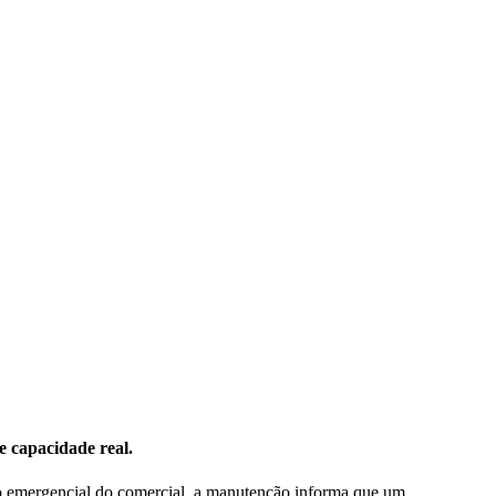
e capacidade real.
do emergencial do comercial, a manutenção informa que um