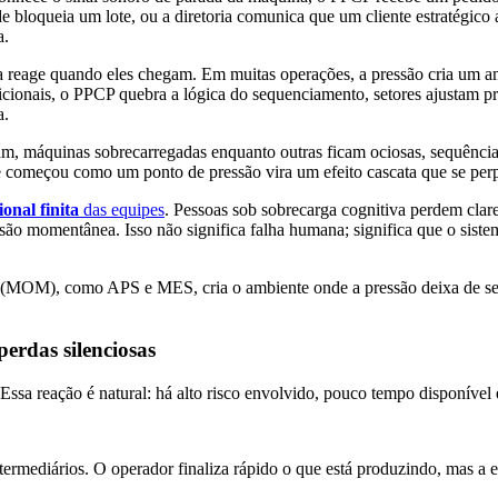
de bloqueia um lote, ou a diretoria comunica que um cliente estratégic
a.
a reage quando eles chegam. Em muitas operações, a pressão cria um a
cionais, o PPCP quebra a lógica do sequenciamento, setores ajustam pr
a.
am, máquinas sobrecarregadas enquanto outras ficam ociosas, sequência
começou como um ponto de pressão vira um efeito cascata que se perpe
onal finita
das equipes
. Pessoas sob sobrecarga cognitiva perdem clar
ensão momentânea. Isso não significa falha humana; significa que o sis
a (MOM), como APS e MES, cria o ambiente onde a pressão deixa de ser 
erdas silenciosas
 Essa reação é natural: há alto risco envolvido, pouco tempo disponíve
rmediários. O operador finaliza rápido o que está produzindo, mas a et