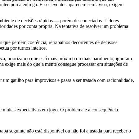
o antecipou a entrega. Esses eventos aparecem sem aviso, exigem
mbiente de decisões rápidas — porém desconectadas. Líderes
ioridades por conta própria. Na tentativa de resolver um problema
s que perdem coerência, retrabalhos decorrentes de decisões
tua por turnos inteiros.
eza, priorizam o que está mais próximo ou mais barulhento, ignoram
tema exige mais do que a mente consegue processar em situações de
um gatilho para improvisos e passa a ser tratada com racionalidade,
l e muitas expectativas em jogo. O problema é a consequência.
apa seguinte não está disponível ou não foi ajustada para receber o