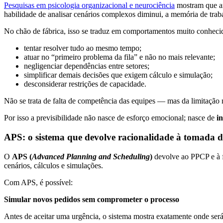
Pesquisas em psicologia organizacional e neurociência
mostram que am
habilidade de analisar cenários complexos diminui, a memória de traba
No chão de fábrica, isso se traduz em comportamentos muito conheci
tentar resolver tudo ao mesmo tempo;
atuar no “primeiro problema da fila” e não no mais relevante;
negligenciar dependências entre setores;
simplificar demais decisões que exigem cálculo e simulação;
desconsiderar restrições de capacidade.
Não se trata de falta de competência das equipes — mas da limitação 
Por isso a previsibilidade não nasce de esforço emocional; nasce de
i
APS: o sistema que devolve racionalidade à tomada d
O
APS (
Advanced Planning and Scheduling
)
devolve ao PPCP e à fá
cenários, cálculos e simulações.
Com APS, é possível:
Simular novos pedidos sem comprometer o processo
Antes de aceitar uma urgência, o sistema mostra exatamente onde será n