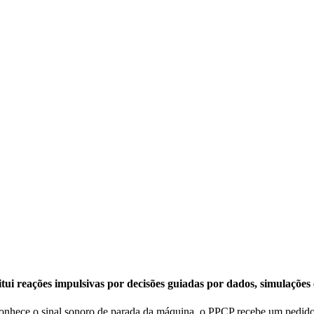
tui reações impulsivas por decisões guiadas por dados, simulações 
econhece o sinal sonoro de parada da máquina, o PPCP recebe um pedi