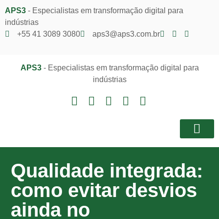
APS3
- Especialistas em transformação digital para
indústrias
+55 41 3089 3080
aps3@aps3.com.br
APS3
- Especialistas em transformação digital para
indústrias
Notícias e I
Área do Client
Qualidade integrada:
como evitar desvios
ainda no