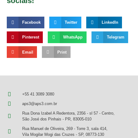
sociais!
Facebook
Twitter
LinkedIn
Pinterest
WhatsApp
Telegram
Email
Print
+55 41 3089 3080
aps3@aps3.com.br
Rua Dona Izabel A Redentora, 2356 - sl 57 - Centro,
São José dos Pinhais - PR, 83005-010
Rua Manuel de Oliveira, 269 - Torre 3, sala 414,
Vila Mogilar Mogi das Cruzes - SP, 08773-130