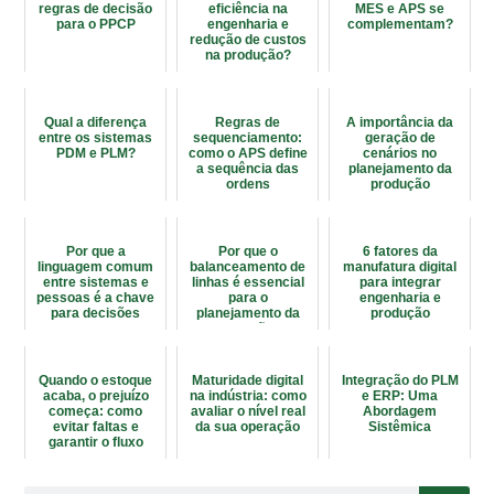
regras de decisão
eficiência na
MES e APS se
para o PPCP
engenharia e
complementam?
redução de custos
na produção?
Qual a diferença
Regras de
A importância da
entre os sistemas
sequenciamento:
geração de
PDM e PLM?
como o APS define
cenários no
a sequência das
planejamento da
ordens
produção
Por que a
Por que o
6 fatores da
linguagem comum
balanceamento de
manufatura digital
entre sistemas e
linhas é essencial
para integrar
pessoas é a chave
para o
engenharia e
para decisões
planejamento da
produção
inteligentes?
produção?
Quando o estoque
Maturidade digital
Integração do PLM
acaba, o prejuízo
na indústria: como
e ERP: Uma
começa: como
avaliar o nível real
Abordagem
evitar faltas e
da sua operação
Sistêmica
garantir o fluxo
produtivo