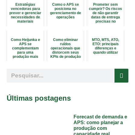
Estratégias
Como o APS se
Prometer sem
vencedoras para
posiciona no
cumprir? Os riscos
prever e gerenciar
gerenciamento de
de não garantir
necessidades de
operações
datas de entrega
materiais
precisas no
planejamento
industrial
Como Heijunka e
Como eliminar
MTO, MTS, ATO,
APS se
ruídos
ETO: principais
complementam
operacionais que
diferenças e
para uma
distorcem seus
quando utilizar
produção mais
KPIs de produção
eficiente
Últimas postagens
Forecast de demanda e
APS: como planejar a
produção com
capacidade real