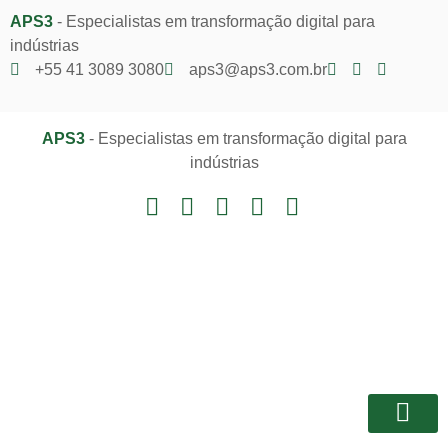
APS3
- Especialistas em transformação digital para
indústrias
+55 41 3089 3080
aps3@aps3.com.br
APS3
- Especialistas em transformação digital para
indústrias
Notícias e I
Área do Client