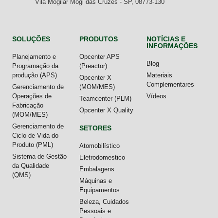
Vila Mogilar Mogi das Cruzes - SP, 08773-130
SOLUÇÕES
PRODUTOS
NOTÍCIAS E
INFORMAÇÕES
Planejamento e
Opcenter APS
Blog
Programação da
(Preactor)
produção (APS)
Materiais
Opcenter X
Complementares
Gerenciamento de
(MOM/MES)
Operações de
Vídeos
Teamcenter (PLM)
Fabricação
Opcenter X Quality
(MOM/MES)
Gerenciamento de
SETORES
Ciclo de Vida do
Produto (PML)
Atomobilístico
Sistema de Gestão
Eletrodomestico
da Qualidade
Embalagens
(QMS)
Máquinas e
Equipamentos
Beleza, Cuidados
Pessoais e