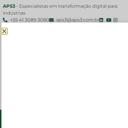
APS3
- Especialistas em transformação digital para
indústrias
+55 41 3089 3080
aps3@aps3.com.br
APS3
- Especialistas em transformação digital para
indústrias
APS3 – Parceiro