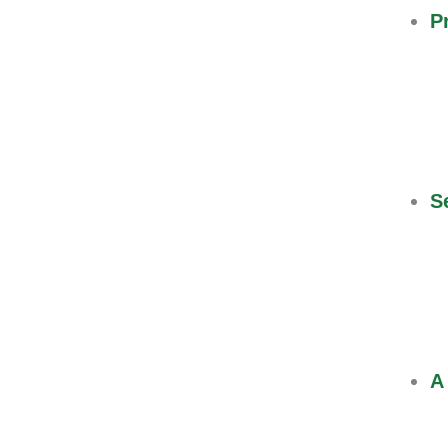
P
S
A