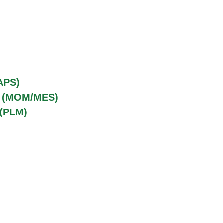
APS)
o (MOM/MES)
 (PLM)