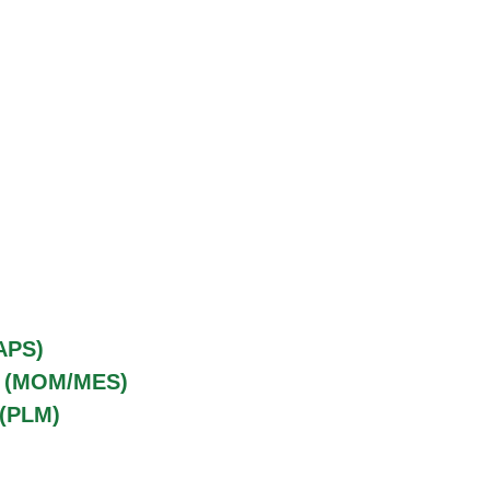
APS)
o (MOM/MES)
 (PLM)