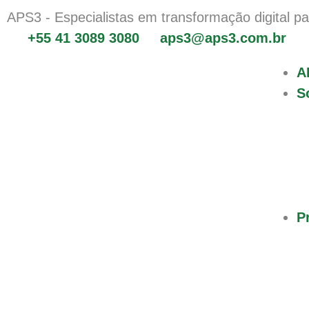
APS3
- Especialistas em transformação digital pa
+55 41 3089 3080
aps3@aps3.com.br
A
S
P