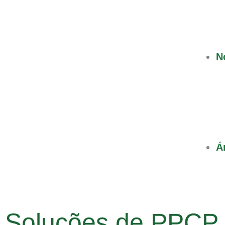
N
Á
Soluções de PPCP p