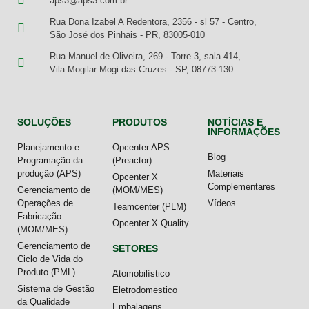
aps3@aps3.com.br
Rua Dona Izabel A Redentora, 2356 - sl 57 - Centro,
São José dos Pinhais - PR, 83005-010
Rua Manuel de Oliveira, 269 - Torre 3, sala 414,
Vila Mogilar Mogi das Cruzes - SP, 08773-130
SOLUÇÕES
PRODUTOS
NOTÍCIAS E
INFORMAÇÕES
Planejamento e
Opcenter APS
Blog
Programação da
(Preactor)
produção (APS)
Materiais
Opcenter X
Complementares
Gerenciamento de
(MOM/MES)
Operações de
Vídeos
Teamcenter (PLM)
Fabricação
Opcenter X Quality
(MOM/MES)
Gerenciamento de
SETORES
Ciclo de Vida do
Produto (PML)
Atomobilístico
Sistema de Gestão
Eletrodomestico
da Qualidade
Embalagens