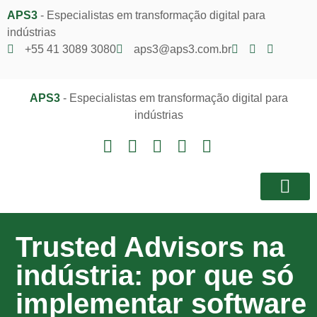
APS3
- Especialistas em transformação digital para
indústrias
+55 41 3089 3080
aps3@aps3.com.br
APS3
- Especialistas em transformação digital para
indústrias
Notícias e I
Área do Client
Trusted Advisors na
indústria: por que só
implementar software