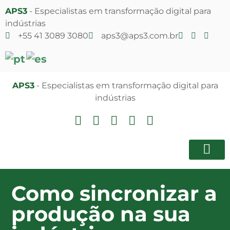
APS3
- Especialistas em transformação digital para
indústrias
+55 41 3089 3080
aps3@aps3.com.br
APS3
- Especialistas em transformação digital para
indústrias
Notícias e 
Área do Clien
Como sincronizar a
produção na sua