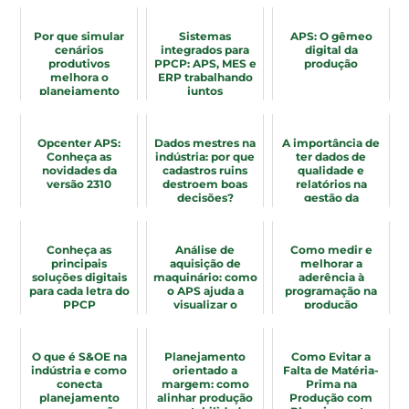
Por que simular
Sistemas
APS: O gêmeo
cenários
integrados para
digital da
produtivos
PPCP: APS, MES e
produção
melhora o
ERP trabalhando
planejamento
juntos
industrial
Opcenter APS:
Dados mestres na
A importância de
Conheça as
indústria: por que
ter dados de
novidades da
cadastros ruins
qualidade e
versão 2310
destroem boas
relatórios na
decisões?
gestão da
produção
Conheça as
Análise de
Como medir e
principais
aquisição de
melhorar a
soluções digitais
maquinário: como
aderência à
para cada letra do
o APS ajuda a
programação na
PPCP
visualizar o
produção
retorno
industrial
O que é S&OE na
Planejamento
Como Evitar a
indústria e como
orientado a
Falta de Matéria-
conecta
margem: como
Prima na
planejamento
alinhar produção
Produção com