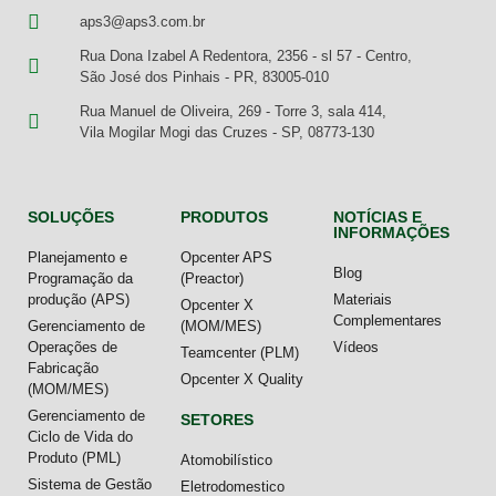
aps3@aps3.com.br
Rua Dona Izabel A Redentora, 2356 - sl 57 - Centro,
São José dos Pinhais - PR, 83005-010
Rua Manuel de Oliveira, 269 - Torre 3, sala 414,
Vila Mogilar Mogi das Cruzes - SP, 08773-130
SOLUÇÕES
PRODUTOS
NOTÍCIAS E
INFORMAÇÕES
Planejamento e
Opcenter APS
Blog
Programação da
(Preactor)
produção (APS)
Materiais
Opcenter X
Complementares
Gerenciamento de
(MOM/MES)
Operações de
Vídeos
Teamcenter (PLM)
Fabricação
Opcenter X Quality
(MOM/MES)
Gerenciamento de
SETORES
Ciclo de Vida do
Produto (PML)
Atomobilístico
Sistema de Gestão
Eletrodomestico