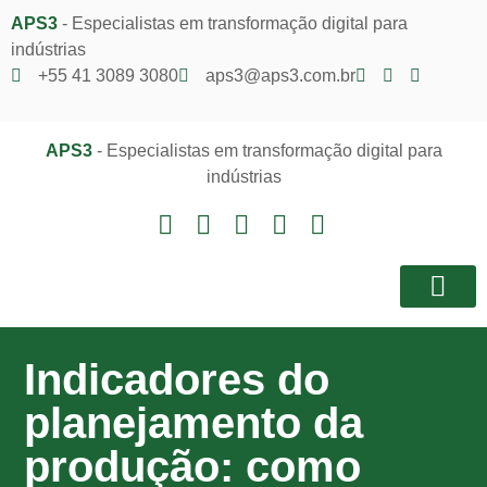
APS3
- Especialistas em transformação digital para
indústrias
+55 41 3089 3080
aps3@aps3.com.br
APS3
- Especialistas em transformação digital para
indústrias
Notícias e I
Área do Client
Indicadores do
planejamento da
produção: como