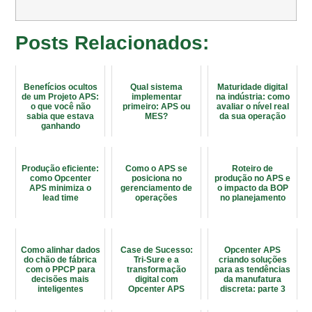
Posts Relacionados:
Benefícios ocultos
Qual sistema
Maturidade digital
de um Projeto APS:
implementar
na indústria: como
o que você não
primeiro: APS ou
avaliar o nível real
sabia que estava
MES?
da sua operação
ganhando
Produção eficiente:
Como o APS se
Roteiro de
como Opcenter
posiciona no
produção no APS e
APS minimiza o
gerenciamento de
o impacto da BOP
lead time
operações
no planejamento
Como alinhar dados
Case de Sucesso:
Opcenter APS
do chão de fábrica
Tri-Sure e a
criando soluções
com o PPCP para
transformação
para as tendências
decisões mais
digital com
da manufatura
inteligentes
Opcenter APS
discreta: parte 3