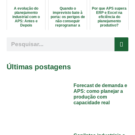
A evolução do
Quando o
Por que APS supera
planejamento
imprevisto bate à
ERP e Excel na
industrial com o
porta: os perigos de
eficiência do
APS: Antes e
não conseguir
planejamento
Depois
reprogramar a
produtivo?
produção a tempo
Últimas postagens
Forecast de demanda e
APS: como planejar a
produção com
capacidade real