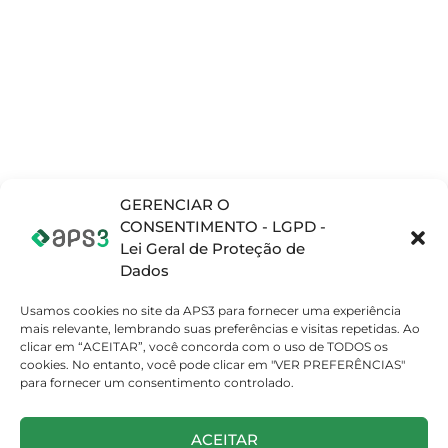
Planejamento e
Opcenter APS
Blog
Programação da
(Preactor)
produção (APS)
Materiais
Opcenter X
Complementares
Gerenciamento
(MOM/MES)
de Operações de
Vídeos
Teamcenter
Fabricação
(PLM)
(MOM/MES)
Opcenter X
Gerenciamento
Quality
de Ciclo de Vida
do Produto (PML)
GERENCIAR O
SETORES
Sistema de
CONSENTIMENTO - LGPD -
Atomobilístico
Gestão da
Lei Geral de Proteção de
Qualidade (QMS)
Eletrodomestico
Dados
Embalagens
Usamos cookies no site da APS3 para fornecer uma experiência
Máquinas e
mais relevante, lembrando suas preferências e visitas repetidas. Ao
Equipamentos
clicar em “ACEITAR”, você concorda com o uso de TODOS os
Beleza, Cuidados
cookies. No entanto, você pode clicar em "VER PREFERÊNCIAS"
Pessoais e
para fornecer um consentimento controlado.
Domésticos
ÁREA DO
ACEITAR
CLIENTE